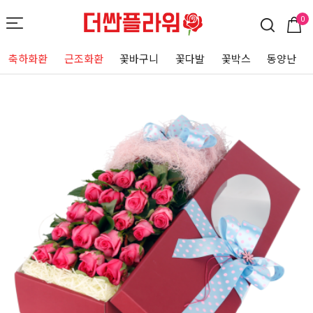
0
축하화환
근조화환
꽃바구니
꽃다발
꽃박스
동양난