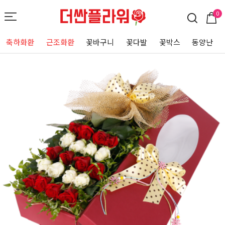
0
축하화환
근조화환
꽃바구니
꽃다발
꽃박스
동양난