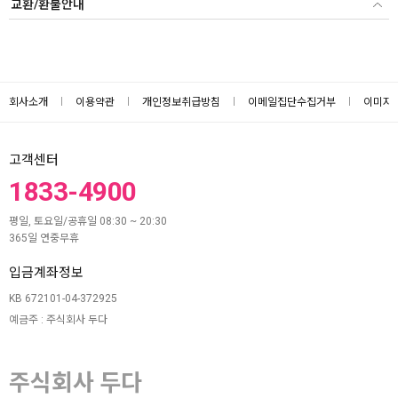
교환/환불안내
회사소개
이용약관
개인정보취급방침
이메일집단수집거부
이미지
고객센터
1833-4900
평일, 토요일/공휴일 08:30 ~ 20:30
365일 연중무휴
입금계좌정보
KB 672101-04-372925
예금주 : 주식회사 두다
주식회사 두다