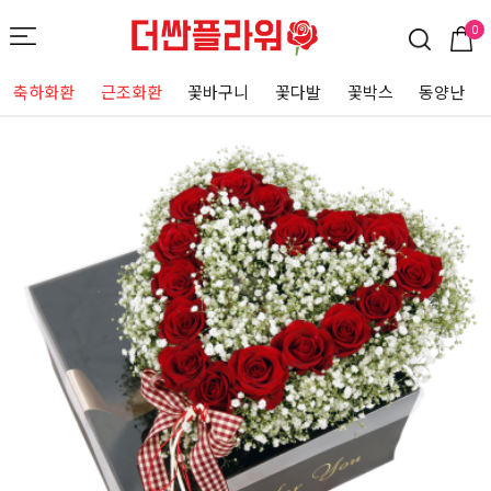
0
축하화환
근조화환
꽃바구니
꽃다발
꽃박스
동양난