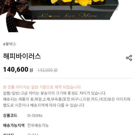
#꽃박스
해피바이러스
140,600
원
142,000 원
본 상품 이미지는 일반 기준으로 제작 되었습니다.
알뜰/일반/고급 차이는 꽃송이의 크기와 풍성도 차이가 있습니다.
배송되는 제품의 꽃,화분,소재,부속품(포장,바구니,리본,카드,데코)등은 이미지와
별도로 시즌이나 배송지역에 따라 다를 수 있습니다
상품코드
St-0038z
배송가능지역
전국배송가능