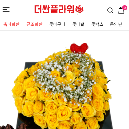
0
축하화환
근조화환
꽃바구니
꽃다발
꽃박스
동양난