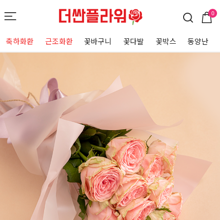
0
축하화환
근조화환
꽃바구니
꽃다발
꽃박스
동양난