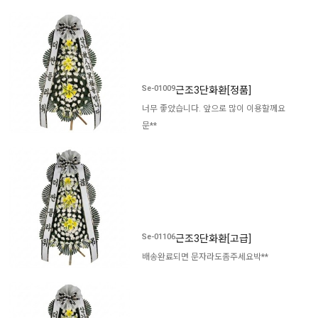
Se-01009
근조3단화환[정품]
너무 좋았습니다. 앞으로 많이 이용할께요
문**
Se-01106
근조3단화환[고급]
배송완료되면 문자라도좀주세요
박**