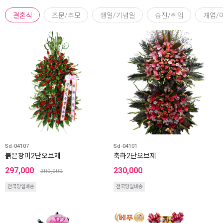
결혼식
조문/추모
생일/기념일
승진/취임
개업/
Sd-04107
Sd-04101
붉은장미2단오브제
축하2단오브제
297,000
230,000
300,000
전국당일배송
전국당일배송