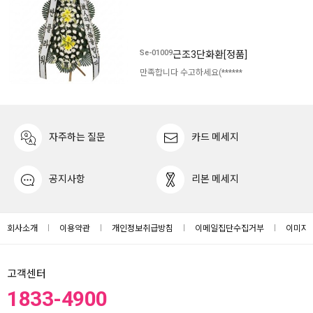
Se-01009
근조3단화환[정품]
만족합니다 수고하세요
(******
자주하는 질문
카드 메세지
공지사항
리본 메세지
회사소개
이용약관
개인정보취급방침
이메일집단수집거부
이미지
고객센터
1833-4900