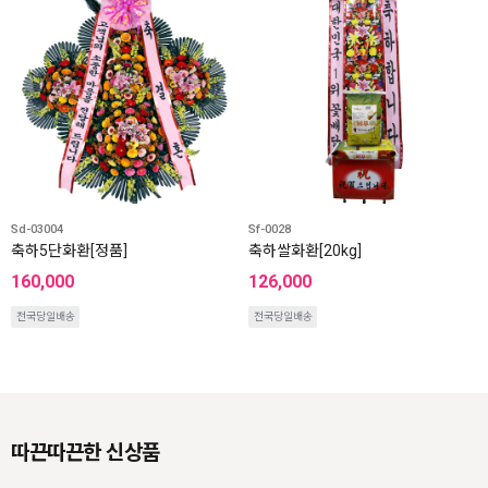
Sd-03004
Sf-0028
축하5단화환[정품]
축하쌀화환[20kg]
160,000
126,000
전국당일배송
전국당일배송
따끈따끈한 신상품