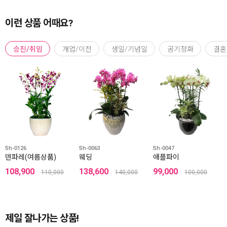
이런 상품 어때요?
승진/취임
개업/이전
생일/기념일
공기정화
결혼
Sh-0126
Sh-0063
Sh-0047
덴파레(여름상품)
웨딩
애플파이
108,900
138,600
99,000
110,000
140,000
100,000
제일 잘나가는 상품!