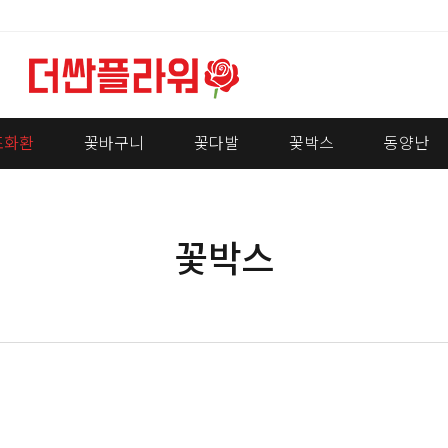
조화환
꽃바구니
꽃다발
꽃박스
동양난
꽃박스