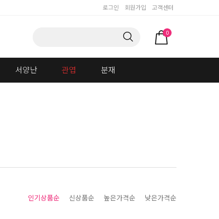
로그인
회원가입
고객센터
0
서양난
관엽
분재
인기상품순
신상품순
높은가격순
낮은가격순