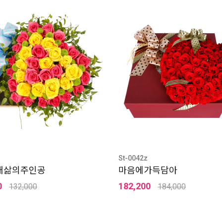
St-0042z
내삶의주인공
마음에가득담아
0
182,200
132,000
184,000