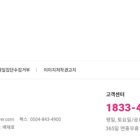
메일집단수집거부
이미지저작권고지
고객센터
1833-
평일, 토요일/공휴일
er.com
팩스 : 0504-843-4900
: 배재호
365일 연중무휴