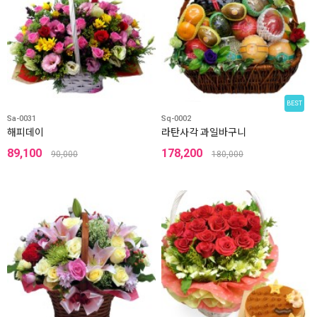
BEST
Sa-0031
Sq-0002
해피데이
라탄사각 과일바구니
89,100
178,200
90,000
180,000