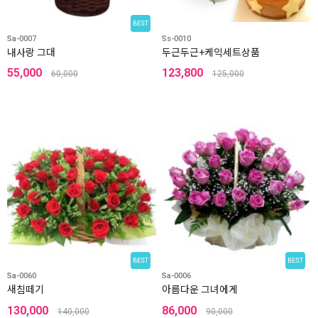
BEST
Sa-0007
Ss-0010
내사랑 그대
두근두근+케익세트상품
55,000
123,800
60,000
125,000
BEST
BEST
Sa-0060
Sa-0006
새침떼기
아름다운 그녀에게
130,000
86,000
140,000
90,000