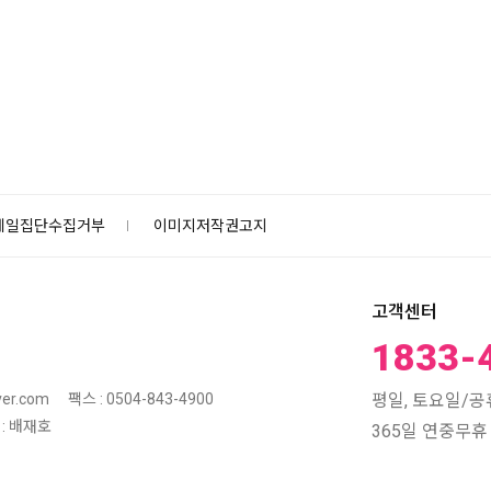
메일집단수집거부
이미지저작권고지
고객센터
1833-
평일, 토요일/공휴일
er.com
팩스 : 0504-843-4900
: 배재호
365일 연중무휴