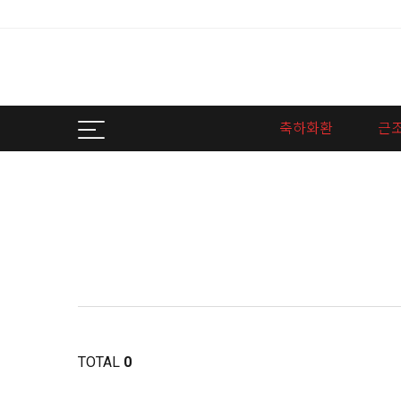
축하화환
근
TOTAL
0