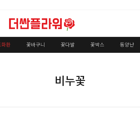
조화환
꽃바구니
꽃다발
꽃박스
동양난
비누꽃