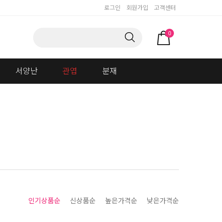
로그인
회원가입
고객센터
0
서양난
관엽
분재
인기상품순
신상품순
높은가격순
낮은가격순