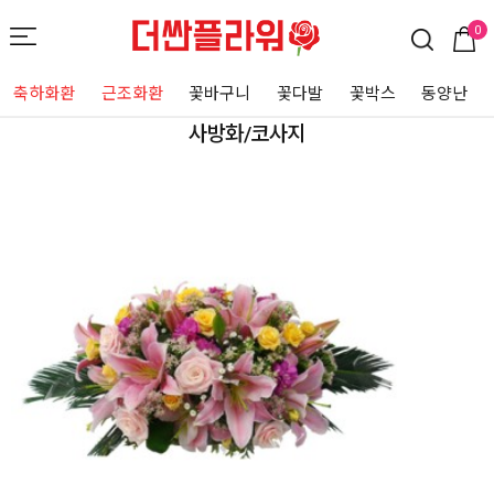
0
축하화환
근조화환
꽃바구니
꽃다발
꽃박스
동양난
사방화/코사지