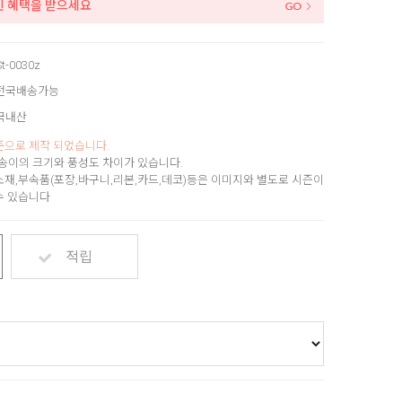
인 혜택을 받으세요
t-0030z
전국배송가능
국내산
준으로 제작 되었습니다.
송이의 크기와 풍성도 차이가 있습니다.
소재,부속품(포장,바구니,리본,카드,데코)등은 이미지와 별도로 시즌이
수 있습니다
적립