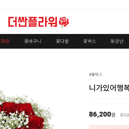
조화환
꽃바구니
꽃다발
꽃박스
동양난
#꽃박스
니가있어행
86,200
원
87,