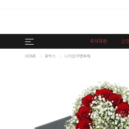
축하화환
근
HOME
꽃박스
니가있어행복해