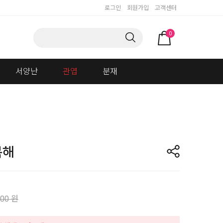
로그인
회원가입
고객센터
0
서양난
관엽
분재
복해
000 원